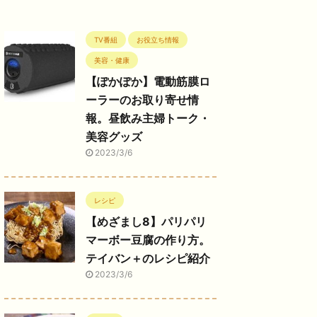
TV番組
お役立ち情報
美容・健康
【ぽかぽか】電動筋膜ロ
ーラーのお取り寄せ情
報。昼飲み主婦トーク・
美容グッズ
2023/3/6
レシピ
【めざまし8】パリパリ
マーボー豆腐の作り方。
テイバン＋のレシピ紹介
2023/3/6