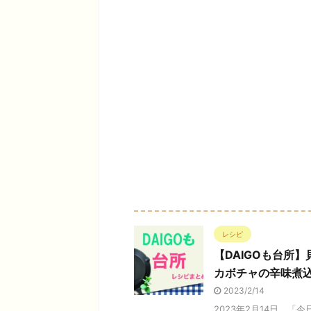
レシピ
【DAIGOも台所
カボチャの辛味煮
2023/2/14
2023年2月14日、「