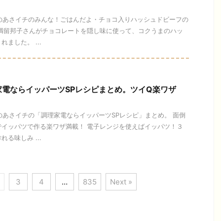
今日のあさイチのみんな！ごはんだよ・チョコ入りハッシュドビーフの
の満留邦子さんがチョコレートを隠し味に使って、コクうまのハッ
ました。 ...
電ならイッパーツSPレシピまとめ。ツイQ楽ワザ
今日のあさイチの「調理家電ならイッパーツSPレシピ」まとめ。 面倒
でイッパツで作る楽ワザ満載！ 電子レンジを使えばイッパツ！３
る味しみ ...
3
4
…
835
Next »