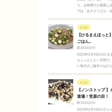
り、お味噌汁か酒蒸し位
では「あさりうどん・あさ
レシピ
【ひるまえほっと
ごはん。
2023/2/14
2023年2月14日の
ちょっとした一手間で
い毎日のご飯作りはひと苦労
レシピ
【ノンストップ 
道場！笠原の目！
2023/2/14
2023年2月14日の