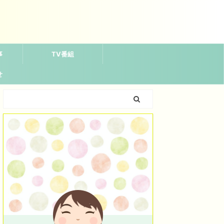
事
TV番組
せ