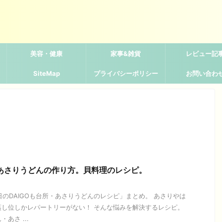
美容・健康
家事&雑貨
レビュー記
SiteMap
プライバシーポリシー
お問い合わ
】あさりうどんの作り方。貝料理のレシピ。
今日のDAIGOも台所・あさりうどんのレシピ」まとめ。 あさりやは
蒸し位しかレパートリーがない！ そんな悩みを解決するレシピ。
あさ ...