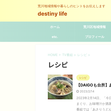
荒川地域情報や暮らしのヒントをお伝えします
destiny life
ホーム
荒川区地域情報
etc.
プロフィール
HOME
>
TV番組
>
レシピ
>
レシピ
レシピ
【DAIGOも台所
2023/2/14
2023年2月14日、「
まぐり、お味噌汁か酒
番組では「あさりうどん・