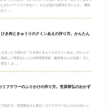
しかレパートリーがない！ そんな悩みを解決するレシピ。 番組
り ...
】ひき肉ときゅうりのクミンあえの作り方。かんたん
ひるまえほっとで紹介の「ひき肉ときゅうりのクミンあえ」のレシピ。
、美味しく簡単なレシピを料理研究家・藤井恵さんが伝授！ 忙し
！ お ...
】カリフラワーのふりかけの作り方。笠原将弘のおかず
テレビで紹介の「笠原将弘さん直伝！カリフラワーのふりかけのレシ