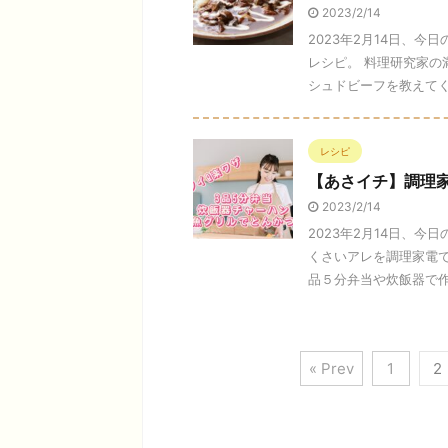
2023/2/14
2023年2月14日、
レシピ。 料理研究家
シュドビーフを教えてくれ
レシピ
【あさイチ】調理家
2023/2/14
2023年2月14日、
くさいアレを調理家電
品５分弁当や炊飯器で作れ
« Prev
1
2