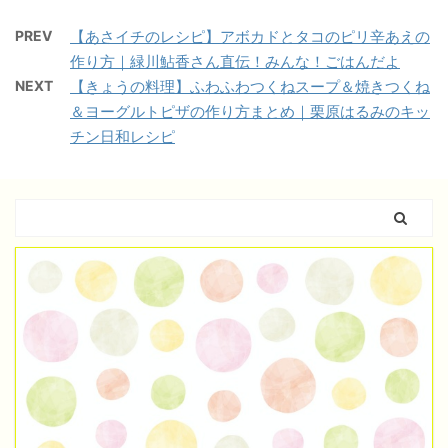
PREV
【あさイチのレシピ】アボカドとタコのピリ辛あえの
作り方｜緑川鮎香さん直伝！みんな！ごはんだよ
NEXT
【きょうの料理】ふわふわつくねスープ＆焼きつくね
＆ヨーグルトピザの作り方まとめ｜栗原はるみのキッ
チン日和レシピ