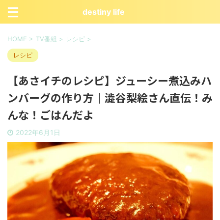
destiny life
HOME
>
TV番組
>
レシピ
>
レシピ
【あさイチのレシピ】ジューシー煮込みハ
ンバーグの作り方｜澁谷梨絵さん直伝！み
んな！ごはんだよ
2022年6月1日