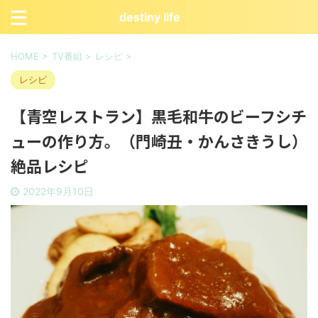
destiny life
HOME
>
TV番組
>
レシピ
>
レシピ
【青空レストラン】黒毛和牛のビーフシチ
ューの作り方。（門崎丑・かんさきうし）
絶品レシピ
2022年9月10日