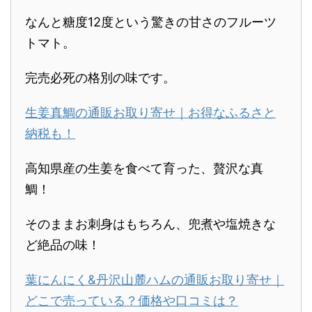
なんと糖度12度という驚きの甘さのフルーツ
トマト。
完売必死の格別の味です。
生姜真鯛の通販お取り寄せ｜お得なふるさと
納税も！
高知県産の生姜を食べて育った、贅沢な真
鯛！
そのままお刺身はもちろん、兜煮や塩焼きな
ど絶品の味！
葉にんにく&丹沢山麓ハムの通販お取り寄せ｜
どこで売っている？価格や口コミは？