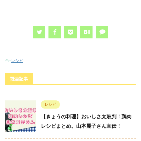
-
レシピ
関連記事
レシピ
【きょうの料理】おいしさ太鼓判！鶏肉
レシピまとめ。山本麗子さん直伝！