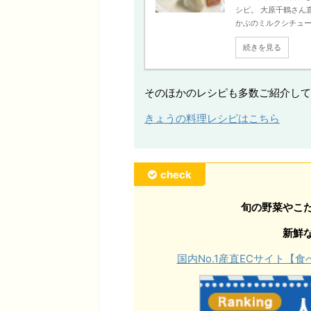
シピ。 大原千鶴さん
かぶのミルクシチュー」
続きを見る
そのほかのレシピも多数ご紹介して
きょうの料理レシピはこちら
check
旬の野菜やこ
新鮮
国内No.1産直ECサイト