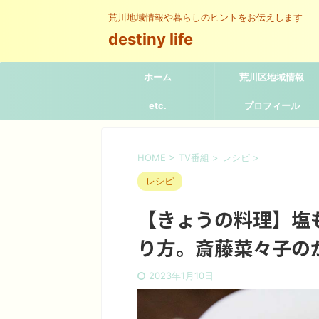
荒川地域情報や暮らしのヒントをお伝えします
destiny life
ホーム
荒川区地域情報
etc.
プロフィール
HOME
>
TV番組
>
レシピ
>
レシピ
【きょうの料理】塩
り方。斎藤菜々子の
2023年1月10日