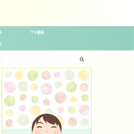
事
TV番組
せ