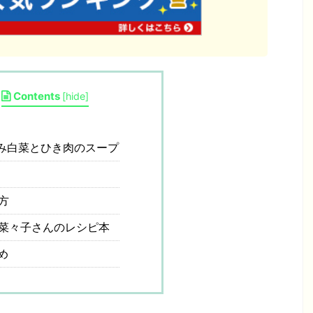
Contents
[
hide
]
み白菜とひき肉のスープ
方
菜々子さんのレシピ本
め