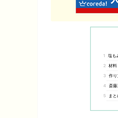
1
塩も
2
材料
3
作り
4
斎藤
5
まと