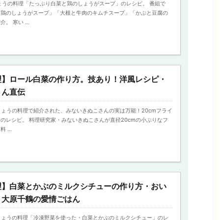
、きょうの料理「たっぷり白菜と鶏のしょうがスープ」のレシピ。 番組で
と鶏のしょうがスープ」「大根と牛肉のキムチスープ」「かぶと豆腐の
 寒い ...
理】ロール白菜の作り方。技あり！洋風レシピ・
さん直伝
日、きょうの料理で紹介された、みないきぬこさんの実は万能！20cmフライ
のレシピ。 料理研究家・みないきぬこさんが直径20cmの小ぶりなフ
...
理】白菜とかぶのミルクシチューの作り方・おい
！大原千鶴の愛情ごはん
日、きょうの料理「冷凍野菜を使った・白菜とかぶのミルクシチュー」のレ