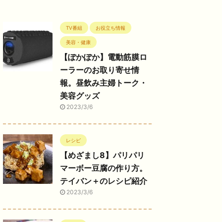
TV番組
お役立ち情報
美容・健康
【ぽかぽか】電動筋膜ロ
ーラーのお取り寄せ情
報。昼飲み主婦トーク・
美容グッズ
2023/3/6
レシピ
【めざまし8】パリパリ
マーボー豆腐の作り方。
テイバン＋のレシピ紹介
2023/3/6