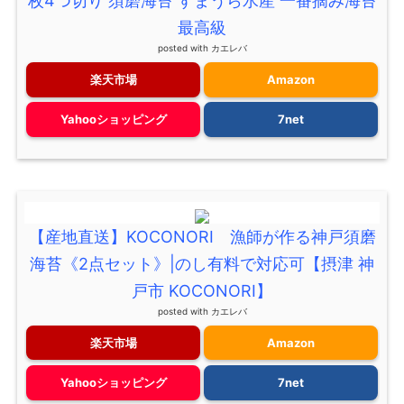
枚4つ切り 須磨海苔 すまうら水産 一番摘み海苔
最高級
posted with
カエレバ
楽天市場
Amazon
Yahooショッピング
7net
【産地直送】KOCONORI 漁師が作る神戸須磨
海苔《2点セット》|のし有料で対応可【摂津 神
戸市 KOCONORI】
posted with
カエレバ
楽天市場
Amazon
Yahooショッピング
7net