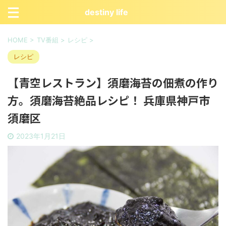
destiny life
HOME
>
TV番組
>
レシピ
>
レシピ
【青空レストラン】須磨海苔の佃煮の作り
方。須磨海苔絶品レシピ！ 兵庫県神戸市
須磨区
2023年1月21日