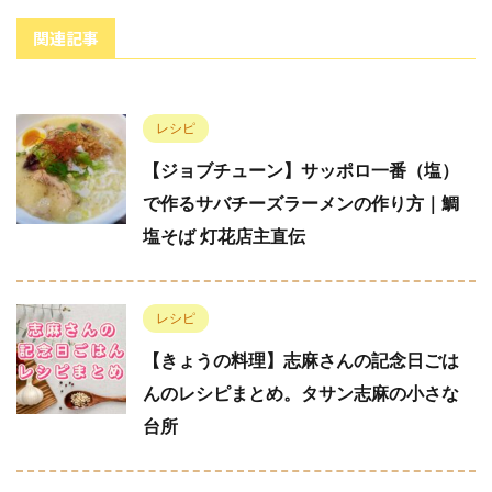
関連記事
レシピ
【ジョブチューン】サッポロ一番（塩）
で作るサバチーズラーメンの作り方｜鯛
塩そば 灯花店主直伝
レシピ
【きょうの料理】志麻さんの記念日ごは
んのレシピまとめ。タサン志麻の小さな
台所