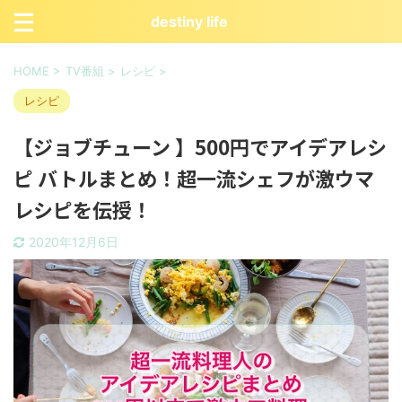
destiny life
HOME
>
TV番組
>
レシピ
>
レシピ
【ジョブチューン 】500円でアイデアレシ
ピ バトルまとめ！超一流シェフが激ウマ
レシピを伝授！
2020年12月6日