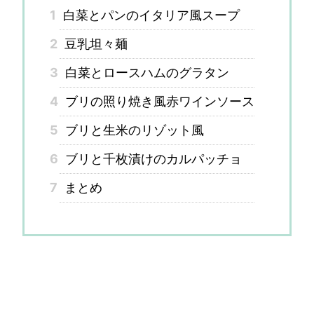
1
白菜とパンのイタリア風スープ
2
豆乳坦々麺
3
白菜とロースハムのグラタン
4
ブリの照り焼き風赤ワインソース
5
ブリと生米のリゾット風
6
ブリと千枚漬けのカルパッチョ
7
まとめ