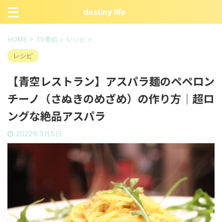
destiny life
HOME
>
TV番組
>
レシピ
>
レシピ
【青空レストラン】アスパラ麺のペペロン
チーノ（さぬきのめざめ）の作り方｜超ロ
ングな絶品アスパラ
2022年3月5日