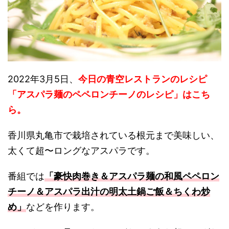
2022年3月5日、
今日の青空レストランのレシピ
「アスパラ麺のペペロンチーノのレシピ」はこち
ら。
香川県丸亀市で栽培されている根元まで美味しい、
太くて超〜ロングなアスパラです。
番組では
「豪快肉巻き＆アスパラ麺の和風ペペロン
チーノ＆アスパラ出汁の明太土鍋ご飯＆ちくわ炒
め」
などを作ります。