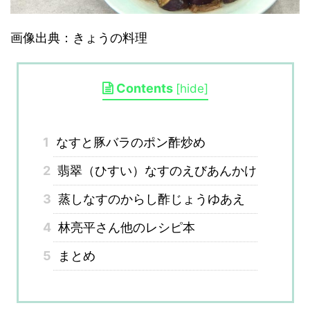
画像出典：きょうの料理
Contents
[
hide
]
1
なすと豚バラのポン酢炒め
2
翡翠（ひすい）なすのえびあんかけ
3
蒸しなすのからし酢じょうゆあえ
4
林亮平さん他のレシピ本
5
まとめ