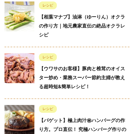
レシピ
【相葉マナブ】油淋（ゆーりん）オクラ
の作り方｜地元農家直伝の絶品オクラレ
シピ
レシピ
【ウワサのお客様】豚肉と椎茸のオイス
ター炒め・業務スーパー節約主婦が教え
る超時短&簡単レシピ！
レシピ
【バゲット】極上肉汁㊙︎ハンバーグの作
り方。プロ直伝！ 究極ハンバーグ作りの