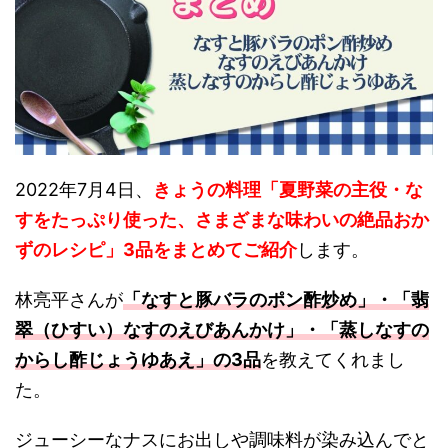
2022年7月4日、
きょうの料理「夏野菜の主役・な
すをたっぷり使った、さまざまな味わいの絶品おか
ずのレシピ」3品をまとめてご紹介
します。
林亮平さんが
「なすと豚バラのポン酢炒め」・「翡
翠（ひすい）なすのえびあんかけ」・「蒸しなすの
からし酢じょうゆあえ」の3品
を教えてくれまし
た。
ジューシーなナスにお出しや調味料が染み込んでと