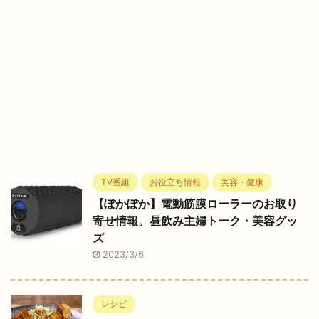
TV番組
お役立ち情報
美容・健康
【ぽかぽか】電動筋膜ローラーのお取り
寄せ情報。昼飲み主婦トーク・美容グッ
ズ
2023/3/6
レシピ