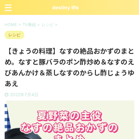
destiny life
HOME
>
TV番組
>
レシピ
>
レシピ
【きょうの料理】なすの絶品おかずのまと
め。なすと豚バラのポン酢炒め＆なすのえ
びあんかけ＆蒸しなすのからし酢じょうゆ
あえ
2022年7月4日