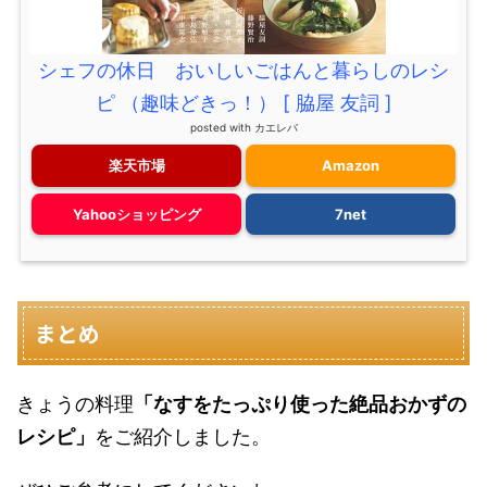
シェフの休日 おいしいごはんと暮らしのレシ
ピ （趣味どきっ！） [ 脇屋 友詞 ]
posted with
カエレバ
楽天市場
Amazon
Yahooショッピング
7net
まとめ
きょうの料理
「なすをたっぷり使った絶品おかずの
レシピ」
をご紹介しました。