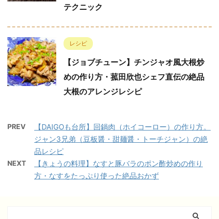
テクニック
レシピ
【ジョブチューン】チンジャオ風大根炒
めの作り方・菰田欣也シェフ直伝の絶品
大根のアレンジレシピ
PREV
【DAIGOも台所】回鍋肉（ホイコーロー）の作り方。
ジャン3兄弟（豆板醤・甜麺醤・トーチジャン）の絶
品レシピ
NEXT
【きょうの料理】なすと豚バラのポン酢炒めの作り
方・なすをたっぷり使った絶品おかず