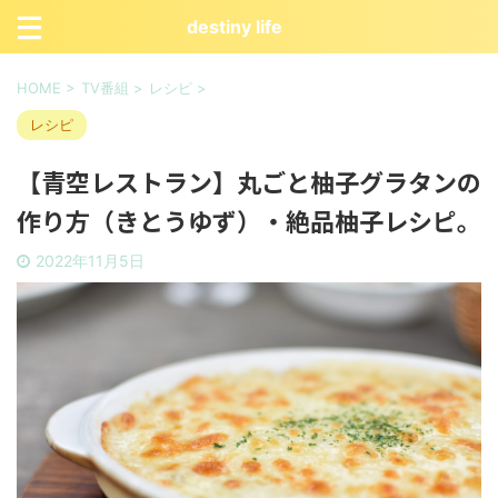
destiny life
HOME
>
TV番組
>
レシピ
>
レシピ
【青空レストラン】丸ごと柚子グラタンの
作り方（きとうゆず）・絶品柚子レシピ。
2022年11月5日