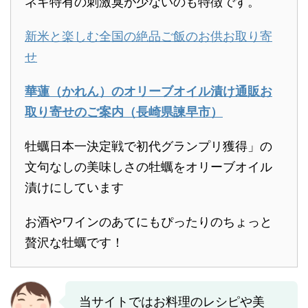
ネギ特有の刺激臭が少ないのも特徴です。
新米と楽しむ全国の絶品ご飯のお供お取り寄
せ
華蓮（かれん）のオリーブオイル漬け通販お
取り寄せのご案内（長崎県諫早市）
牡蠣日本一決定戦で初代グランプリ獲得」の
文句なしの美味しさの牡蠣をオリーブオイル
漬けにしています
お酒やワインのあてにもぴったりのちょっと
贅沢な牡蠣です！
当サイトではお料理のレシピや美