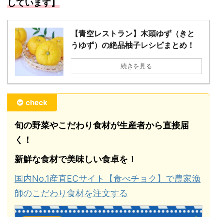
しています】
【青空レストラン】木頭ゆず（きと
うゆず）の絶品柚子レシピまとめ！
続きを見る
check
旬の野菜やこだわり食材が生産者から直接届
く！
新鮮な食材で美味しい食卓を！
国内No.1産直ECサイト【食べチョク】で農家漁
師のこだわり食材を注文する