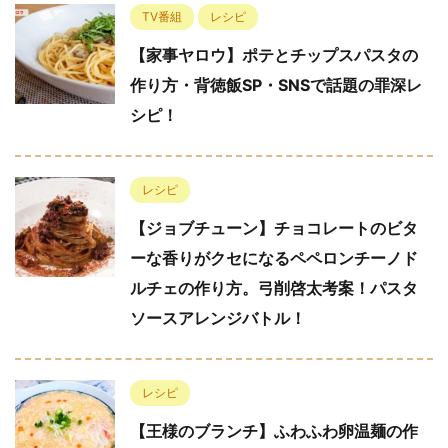
TV番組
レシピ
【家事ヤロウ】ポテとチップスパスタの
作り方・背徳飯SP・SNSで話題の罪深レ
シピ！
レシピ
【ジョブチューン】チョコレートのビタ
ーな香りがクセになるペペロンチーノド
ルチェの作り方。弓削啓太考案！パスタ
ソースアレンジバトル！
レシピ
【王様のブランチ】ふわふわ卵温麺の作