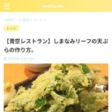
destiny life
HOME
>
TV番組
>
レシピ
>
レシピ
【青空レストラン】しまなみリーフの天ぷ
らの作り方。
2022年12月10日