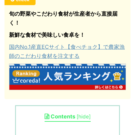
旬の野菜やこだわり食材が生産者から直接届
く！
新鮮な食材で美味しい食卓を！
国内No.1産直ECサイト【食べチョク】で農家漁
師のこだわり食材を注文する
Contents
[
hide
]