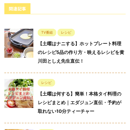
関連記事
TV番組
レシピ
【土曜はナニする】ホットプレート料理
のレシピ5品の作り方・映えるレシピを黄
川田としえ先生直伝！
レシピ
【土曜は何する】簡単！本格タイ料理の
レシピまとめ｜エダジュン直伝・予約が
取れない10分ティーチャー