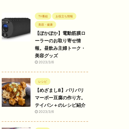
TV番組
お役立ち情報
美容・健康
【ぽかぽか】電動筋膜ロ
ーラーのお取り寄せ情
報。昼飲み主婦トーク・
美容グッズ
2023/3/6
レシピ
【めざまし8】パリパリ
マーボー豆腐の作り方。
テイバン＋のレシピ紹介
2023/3/6