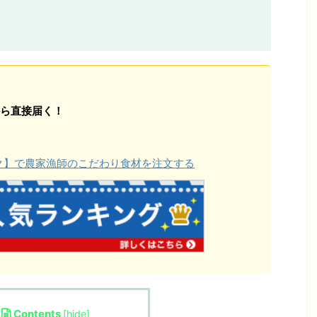
ら直接届く！
ョク】で農家漁師のこだわり食材を注文する
Contents
[
hide
]