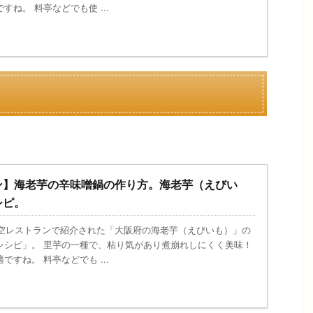
ね。 料亭などでも使 ...
ン】海老芋の辛味噌鍋の作り方。海老芋（えびい
シピ。
の青空レストランで紹介された「大阪府の海老芋（えびいも）」の
レシピ」。 里芋の一種で、粘り気があり煮崩れしにくく美味！
すね。 料亭などでも ...