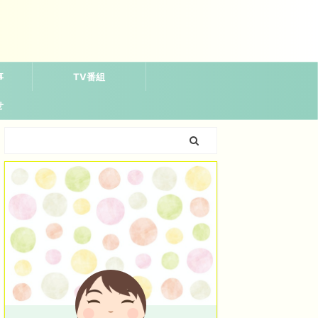
事
TV番組
せ