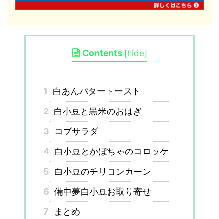
Contents
[
hide
]
1
白あんバタートースト
2
白小豆と黒米のおはぎ
3
コブサラダ
4
白小豆とかぼちゃのコロッケ
5
白小豆のチリコンカーン
6
備中夢白小豆お取り寄せ
7
まとめ