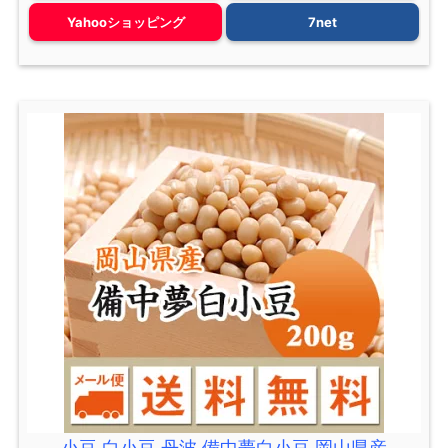
Yahooショッピング
7net
小豆 白小豆 丹波 備中夢白小豆 岡山県産