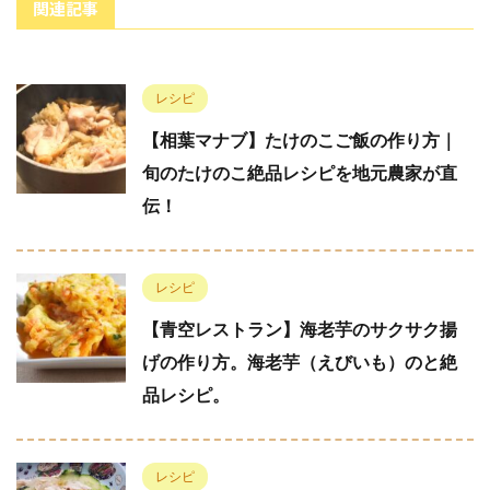
関連記事
レシピ
【相葉マナブ】たけのこご飯の作り方｜
旬のたけのこ絶品レシピを地元農家が直
伝！
レシピ
【青空レストラン】海老芋のサクサク揚
げの作り方。海老芋（えびいも）のと絶
品レシピ。
レシピ