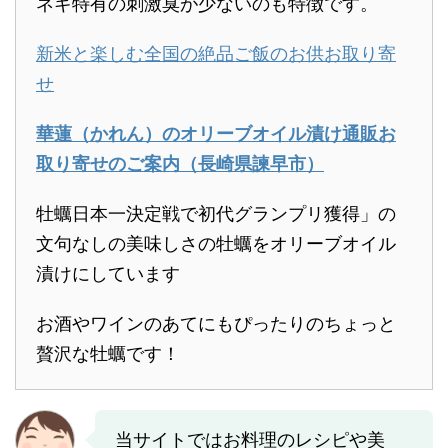
ネギ特有の刺激臭が少ないのも特徴です。
新米と楽しむ全国の絶品ご飯のお供お取り寄
せ
華蓮（かれん）のオリーブオイル漬け通販お
取り寄せのご案内（長崎県諫早市）
牡蠣日本一決定戦で初代グランプリ獲得」の
文句なしの美味しさの牡蠣をオリーブオイル
漬けにしています
お酒やワインのあてにもぴったりのちょっと
贅沢な牡蠣です！
当サイトではお料理のレシピや美