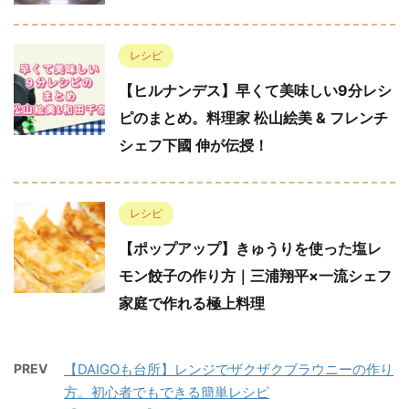
レシピ
【ヒルナンデス】早くて美味しい9分レシ
ピのまとめ。料理家 松山絵美 & フレンチ
シェフ下國 伸が伝授！
レシピ
【ポップアップ】きゅうりを使った塩レ
モン餃子の作り方｜三浦翔平×一流シェフ
家庭で作れる極上料理
PREV
【DAIGOも台所】レンジでザクザクブラウニーの作り
方。初心者でもできる簡単レシピ