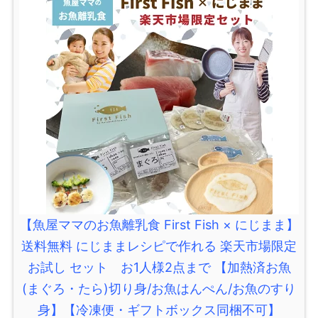
【魚屋ママのお魚離乳食 First Fish × にじまま】
送料無料 にじままレシピで作れる 楽天市場限定
お試し セット お1人様2点まで 【加熱済お魚
(まぐろ・たら)切り身/お魚はんぺん/お魚のすり
身】【冷凍便・ギフトボックス同梱不可】