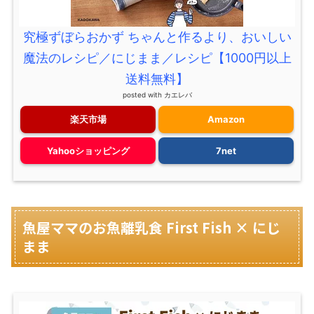
究極ずぼらおかず ちゃんと作るより、おいしい
魔法のレシピ／にじまま／レシピ【1000円以上
送料無料】
posted with
カエレバ
楽天市場
Amazon
Yahooショッピング
7net
魚屋ママのお魚離乳食 First Fish × にじ
まま